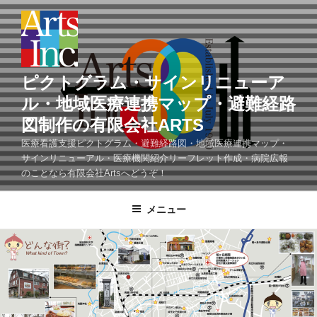
コ
ン
テ
ン
ツ
ピクトグラム・サインリニューア
へ
ル・地域医療連携マップ・避難経路
ス
図制作の有限会社ARTS
キ
ッ
医療看護支援ピクトグラム・避難経路図・地域医療連携マップ・
サインリニューアル・医療機関紹介リーフレット作成・病院広報
プ
のことなら有限会社Artsへどうぞ！
メニュー