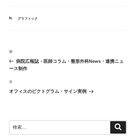
カ
グラフィック
テ
ゴ
リ
ー
投
前
前
稿
の
病院広報誌・医師コラム・整形外科News・連携ニュ
ナ
投
ース制作
ビ
稿
ゲ
次
次
の
ー
オフィスのピクトグラム・サイン実例
投
シ
稿
ョ
ン
検
検
索
索: