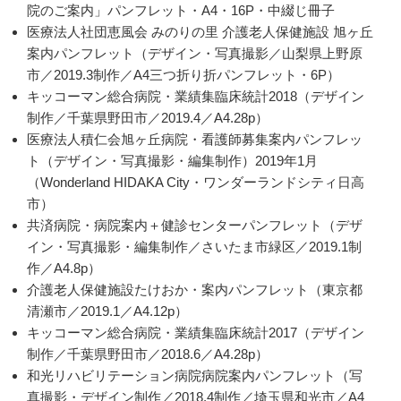
院のご案内」パンフレット・A4・16P・中綴じ冊子
医療法人社団恵風会 みのりの里 介護老人保健施設 旭ヶ丘
案内パンフレット（デザイン・写真撮影／山梨県上野原
市／2019.3制作／A4三つ折り折パンフレット・6P）
キッコーマン総合病院・業績集臨床統計2018（デザイン
制作／千葉県野田市／2019.4／A4.28p）
医療法人積仁会旭ヶ丘病院・看護師募集案内パンフレッ
ト（デザイン・写真撮影・編集制作）2019年1月
（Wonderland HIDAKA City・ワンダーランドシティ日高
市）
共済病院・病院案内＋健診センターパンフレット（デザ
イン・写真撮影・編集制作／さいたま市緑区／2019.1制
作／A4.8p）
介護老人保健施設たけおか・案内パンフレット（東京都
清瀬市／2019.1／A4.12p）
キッコーマン総合病院・業績集臨床統計2017（デザイン
制作／千葉県野田市／2018.6／A4.28p）
和光リハビリテーション病院病院案内パンフレット（写
真撮影・デザイン制作／2018.4制作／埼玉県和光市／A4