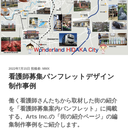
投
2022年7月15日
投稿者:
MMX
稿
看護師募集パンフレットデザイン
日:
制作事例
働く看護師さんたちから取材した街の紹介
を「看護師募集案内パンフレット」に掲載
する、Arts Inc.の「街の紹介ページ」の編
集制作事例をご紹介します。